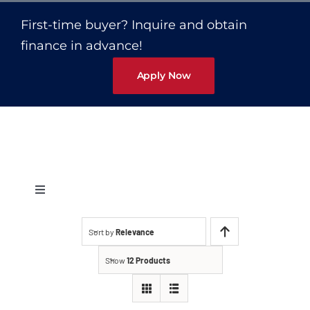
Capacetes
First-time buyer? Inquire and obtain
finance in advance!
Contato
Apply Now
Toggle
Navigation
Protetores Auditivos
Sort by
Relevance
Show
12 Products
Abafador Fone