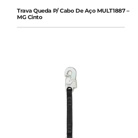
Capuz Helanca
Trava Queda P/ Cabo De Aço MULT1887 –
MG Cinto
Óculos de Segurança
Óculos Ampla Visão
Óculos Anti Embaçante
Óculos Antirrisco
Óculos de Solda
Proteção Para Altura