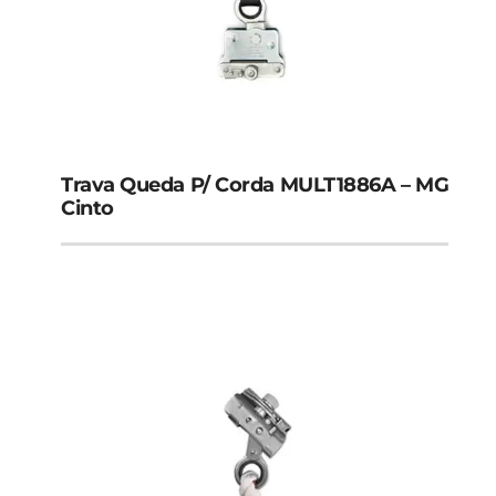
Trava Quedas
Anel de Ancoragem 1.20M
Trava Queda P/ Corda MULT1886A – MG
Anel de Ancoragem 1.50M
Cinto
Descensor Freio
Mosquetão