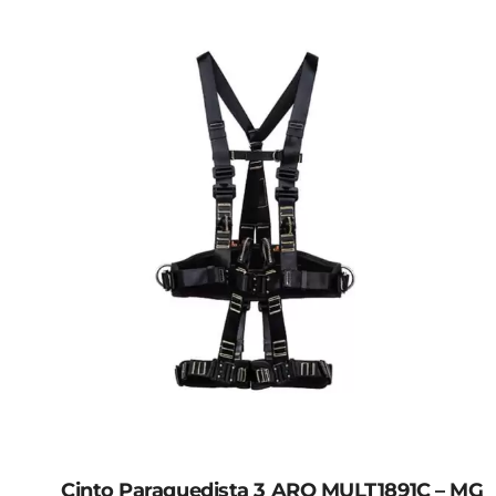
Abafadores Acopláveis
Calçados de Segurança
Botinas de Amarrar
Botas de PVC
Botinas Elásticas
Botinas Nobuck
Botas de EVA
Cinto Paraquedista 3 ARQ MULT1891C – MG