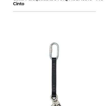
Cinto
Coturnos
Luvas De Segurança
Luva Anticorte
Luva de Látex
Luva Nitrílica
Cremes de Proteção
Creme FPS Com Repelente