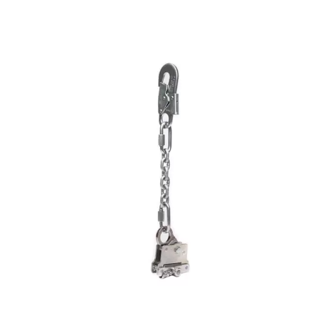
Blusão Raspa
Boné Helanca
Calça Aramida
Calça Brim
Calça Elástica
Capuz Balaclava
Capuz Brim