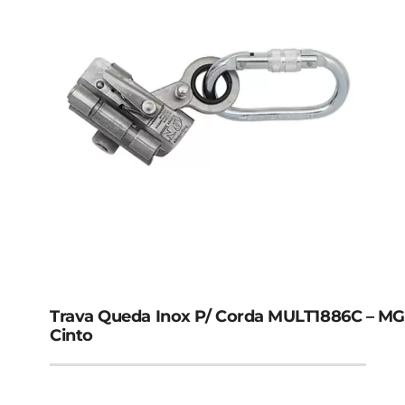
Avental De Vinil
Avental em Malha de Aço Inox
Avental Laminado
Avental Térmico
Blusão Aramida
Macacão
Trava Queda Inox P/ Corda MULT1886C – MG
Cinto
Blusão Florestal