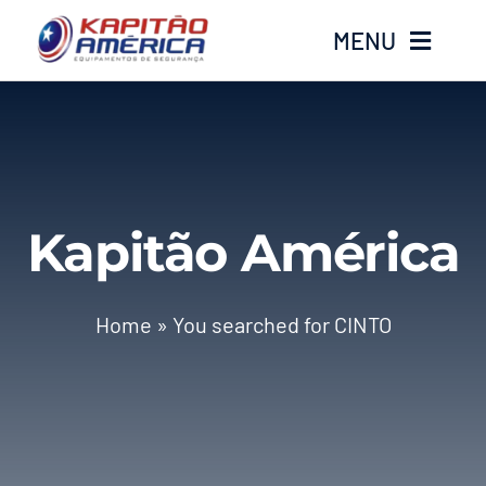
Ir
MENU
para
o
conteúdo
Home
Produtos
Kapitão América
Calçados
Luvas
Home
»
You searched for CINTO
Altura
Óculos