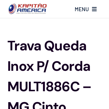
Ir
MENU
para
o
conteúdo
Home
Trava Queda
Produtos
Calçados
Inox P/ Corda
Luvas
MULT1886C –
Altura
MG Cinto
Óculos