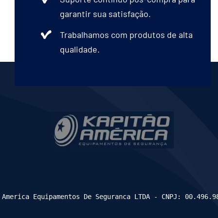
Blusão Raspa
garantir sua satisfação.
Trabalhamos com produtos de alta
Boné Helanca
qualidade.
Calça Aramida
Calça Brim
Calça Elástica
Capuz Balaclava
 America Equipamentos De Seguranca LTDA - CNPJ: 00.496.9
Capuz Brim