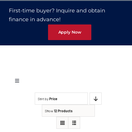
Capacetes
First-time buyer? Inquire and obtain
finance in advance!
Contato
Apply Now
Toggle
Navigation
Protetores Auditivos
Sort by
Price
Show
12 Products
Abafador Fone