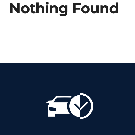
Nothing Found
Abafadores Acopláveis
Calçados de Segurança
Botinas de Amarrar
Botas de PVC
Botinas Elásticas
Botinas Nobuck
Botas de EVA