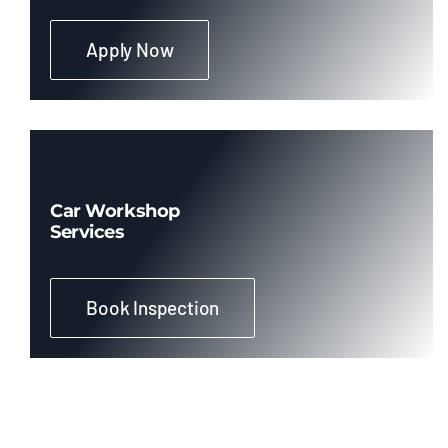
Apply Now
Cones de Sinalização Borracha
Cones de Sinalização PVC
Correntes Plásticas
Car Workshop
Services
Fitas de Sinalização
Book Inspection
Vestimentas de Segurança
Avental Aluminizado