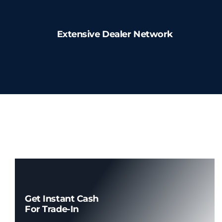
Creme FPS Facial
Extensive Dealer Network
Capacetes de Segurança
Capacete Sem Aba
Capacete Aba Frontal
Capacete Aba Total
Equip. de Sinalização
Get Instant Cash
For Trade-In
Cavaletes de Sinalização