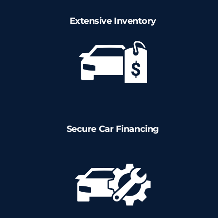
Coturnos
Extensive Inventory
Luvas De Segurança
Luva Anticorte
Luva de Látex
Secure Car Financing
Luva Nitrílica
Cremes de Proteção
Creme FPS Com Repelente