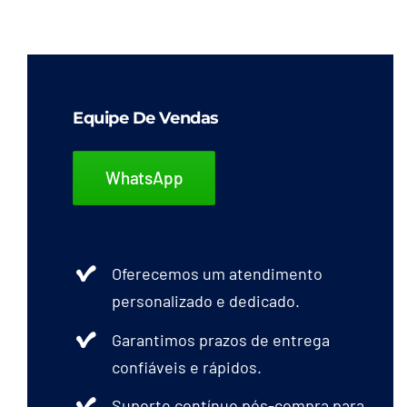
Avental De Vinil
Avental em Malha de Aço Inox
Equipe De Vendas
Avental Laminado
WhatsApp
Avental Térmico
Blusão Aramida
Oferecemos um atendimento
personalizado e dedicado.
Macacão
Garantimos prazos de entrega
Blusão Florestal
confiáveis e rápidos.
Suporte contínuo pós-compra para