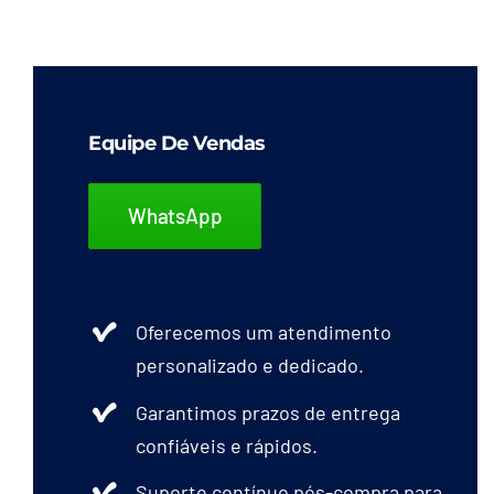
Avental De Vinil
Avental em Malha de Aço Inox
Equipe De Vendas
Avental Laminado
WhatsApp
Avental Térmico
Blusão Aramida
Oferecemos um atendimento
personalizado e dedicado.
Macacão
Garantimos prazos de entrega
Blusão Florestal
confiáveis e rápidos.
Suporte contínuo pós-compra para