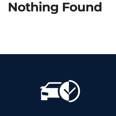
Nothing Found
Abafadores Acopláveis
Calçados de Segurança
Botinas de Amarrar
Botas de PVC
Botinas Elásticas
Botinas Nobuck
Botas de EVA