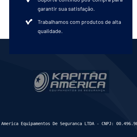
Blusão Raspa
garantir sua satisfação.
Trabalhamos com produtos de alta
Boné Helanca
qualidade.
Calça Aramida
Calça Brim
Calça Elástica
Capuz Balaclava
 America Equipamentos De Seguranca LTDA - CNPJ: 00.496.9
Capuz Brim