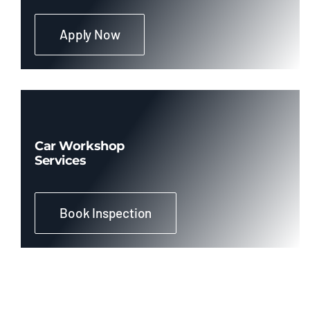
Apply Now
Cones de Sinalização Borracha
Cones de Sinalização PVC
Correntes Plásticas
Car Workshop
Services
Fitas de Sinalização
Book Inspection
Vestimentas de Segurança
Avental Aluminizado