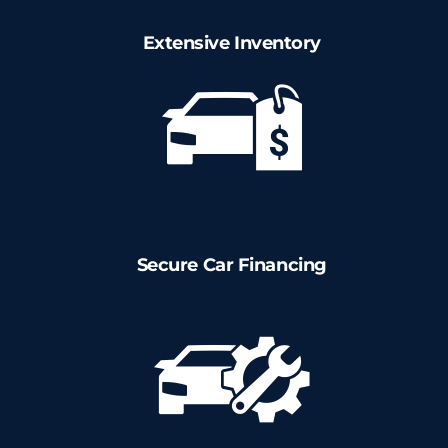
Coturnos
Extensive Inventory
Luvas De Segurança
Luva Anticorte
Luva de Látex
Secure Car Financing
Luva Nitrílica
Cremes de Proteção
Creme FPS Com Repelente