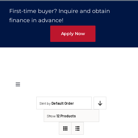
Capacetes
First-time buyer? Inquire and obtain
finance in advance!
Contato
Apply Now
Toggle
Navigation
Protetores Auditivos
Sort by
Default Order
Show
12 Products
Abafador Fone