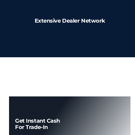
Creme FPS Facial
Extensive Dealer Network
Capacetes de Segurança
Capacete Sem Aba
Capacete Aba Frontal
Capacete Aba Total
Equip. de Sinalização
Get Instant Cash
For Trade-In
Cavaletes de Sinalização