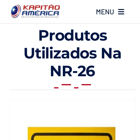
Ir
MENU
para
o
Produtos
conteúdo
Home
Utilizados Na
Produtos
NR-26
Calçados
Luvas
Altura
Óculos