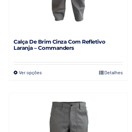
Calça De Brim Cinza Com Refletivo
Laranja – Commanders
Ver opções
Detalhes
Este
produto
tem
várias
variantes.
As
opções