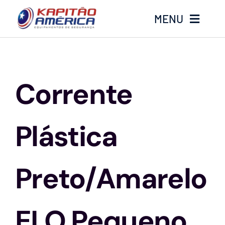
Ir
MENU
para
o
conteúdo
Home
Corrente
Produtos
Calçados
Plástica
Luvas
Preto/Amarelo
Altura
ELO Pequeno
Óculos