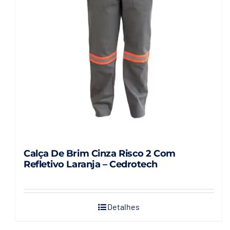
podem
ser
escolhidas
na
página
do
produto
Calça De Brim Cinza Risco 2 Com
Refletivo Laranja – Cedrotech
Detalhes