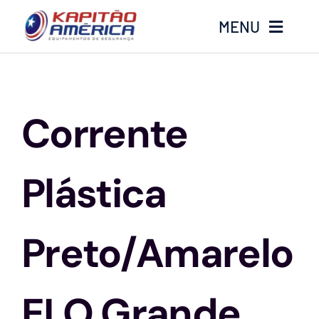
Ir
MENU
para
o
conteúdo
Home
Corrente
Produtos
Calçados
Plástica
Luvas
Preto/Amarelo
Altura
ELO Grande
Óculos