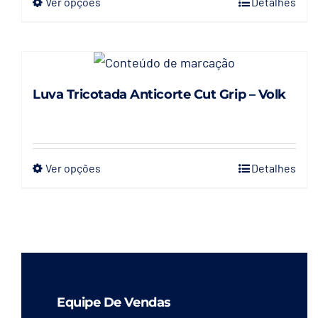
Ver opções
Detalhes
Este
produto
tem
várias
variantes.
Luva Tricotada Anticorte Cut Grip – Volk
As
opções
podem
Ver opções
Detalhes
Este
ser
produto
escolhidas
tem
na
várias
página
variantes.
do
As
produto
opções
Equipe De Vendas