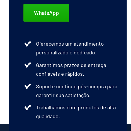
podem
ser
WhatsApp
escolhidas
na
página
Oferecemos um atendimento
do
personalizado e dedicado.
produto
Garantimos prazos de entrega
confiáveis e rápidos.
Suporte contínuo pós-compra para
garantir sua satisfação.
Trabalhamos com produtos de alta
qualidade.