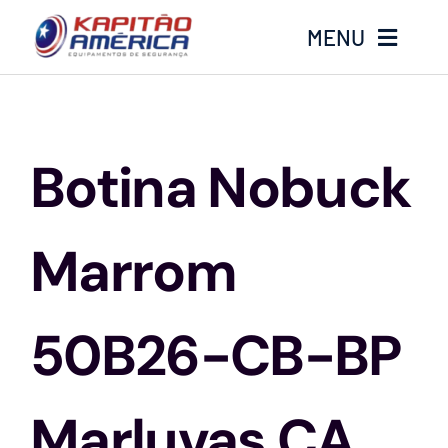
Ir
MENU
para
o
conteúdo
Home
Botina Nobuck
Produtos
Calçados
Marrom
Luvas
50B26-CB-BP
Altura
Marluvas CA
Óculos