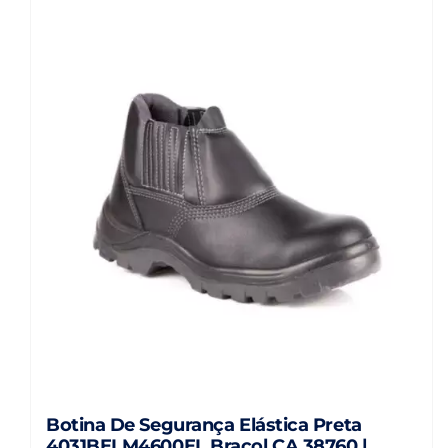
Botina De Segurança Elástica Preta
4031BELM4600EL Bracol CA 38760 |