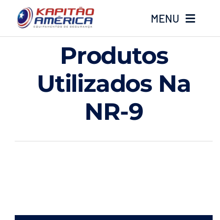
Ir
MENU
para
o
Produtos
conteúdo
Home
Utilizados Na
Produtos
NR-9
Calçados
Luvas
Altura
Óculos