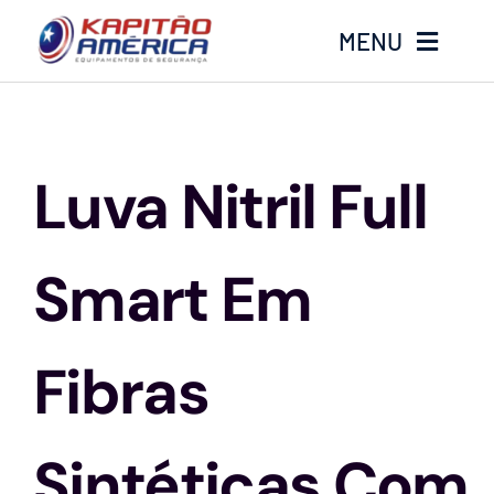
Ir
MENU
para
o
conteúdo
Home
Luva Nitril Full
Produtos
Calçados
Smart Em
Luvas
Fibras
Altura
Sintéticas Com
Óculos