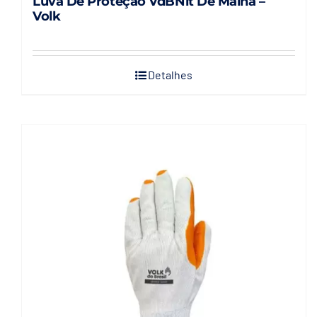
Luva De Proteção VdBNit De Malha –
Volk
Detalhes