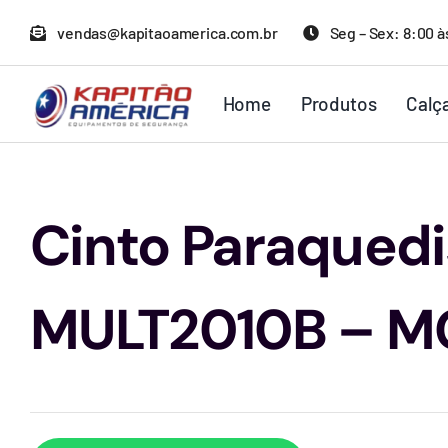
Ir
vendas@kapitaoamerica.com.br
Seg – Sex: 8:00 à
para
o
Home
Produtos
Calç
conteúdo
Cinto Paraqued
MULT2010B – M