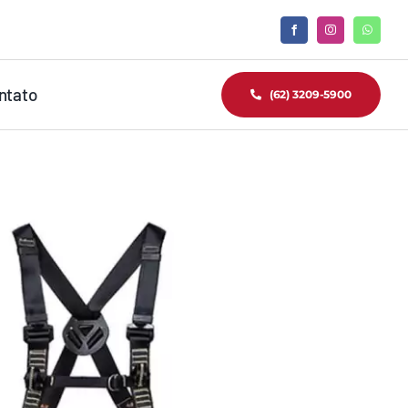
ntato
(62) 3209-5900