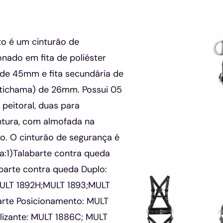
o é um cinturão de
nado em fita de poliéster
de 45mm e fita secundária de
ntichama) de 26mm. Possui 05
peitoral, duas para
ntura, com almofada na
. O cinturão de segurança é
a:1)Talabarte contra queda
barte contra queda Duplo:
ULT 1892H;MULT 1893;MULT
rte Posicionamento: MULT
izante: MULT 1886C; MULT