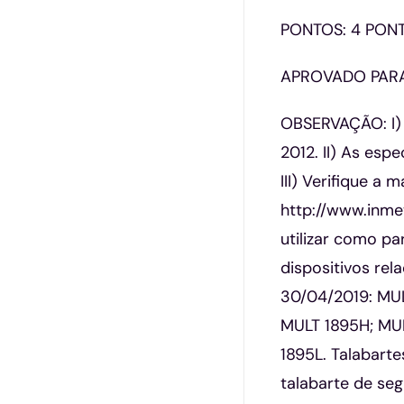
PONTOS: 4 PON
APROVADO PARA
OBSERVAÇÃO: I)
2012. II) As esp
III) Verifique a
http://www.inmet
utilizar como p
dispositivos rel
30/04/2019: MUL
MULT 1895H; MUL
1895L. Talabarte
talabarte de se