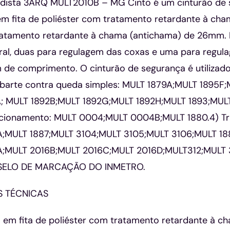
dista 3ARQ MULT2010B – MG Cinto é um cinturão de s
m fita de poliéster com tratamento retardante à cha
ratamento retardante à chama (antichama) de 26mm. P
ral, duas para regulagem das coxas e uma para regulag
e comprimento. O cinturão de segurança é utilizado
abarte contra queda simples: MULT 1879A;MULT 1895F;
A; MULT 1892B;MULT 1892G;MULT 1892H;MULT 1893;MUL
icionamento: MULT 0004;MULT 0004B;MULT 1880.4) Tr
;MULT 1887;MULT 3104;MULT 3105;MULT 3106;MULT 188
A;MULT 2016B;MULT 2016C;MULT 2016D;MULT312;MULT 
SELO DE MARCAÇÃO DO INMETRO.
S TÉCNICAS
 em fita de poliéster com tratamento retardante à c