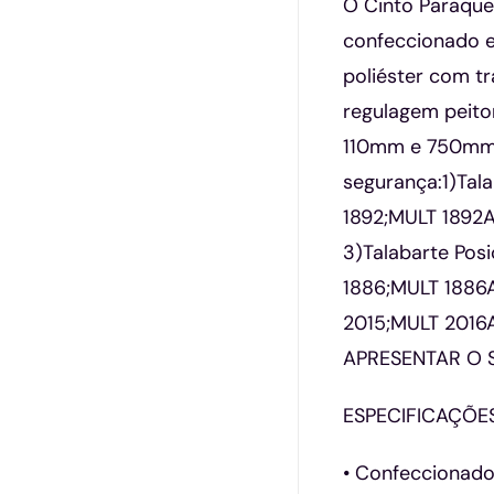
O Cinto Paraque
confeccionado e
poliéster com t
regulagem peito
110mm e 750mm d
segurança:1)Tal
1892;MULT 1892
3)Talabarte Pos
1886;MULT 1886A
2015;MULT 2016
APRESENTAR O 
ESPECIFICAÇÕE
• Confeccionado