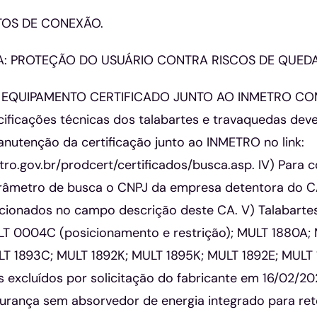
TOS DE CONEXÃO.
: PROTEÇÃO DO USUÁRIO CONTRA RISCOS DE QUEDA
 EQUIPAMENTO CERTIFICADO JUNTO AO INMETRO COM
ecificações técnicas dos talabartes e travaquedas dev
 manutenção da certificação junto ao INMETRO no link:
ro.gov.br/prodcert/certificados/busca.asp. IV) Para c
arâmetro de busca o CNPJ da empresa detentora do CA
acionados no campo descrição deste CA. V) Talabartes
T 0004C (posicionamento e restrição); MULT 1880A; 
T 1893C; MULT 1892K; MULT 1895K; MULT 1892E; MULT 
s excluídos por solicitação do fabricante em 16/02/202
gurança sem absorvedor de energia integrado para re