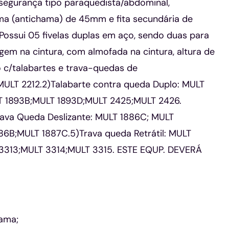
egurança tipo paraquedista/abdominal,
ma (antichama) de 45mm e fita secundária de
ossui 05 fivelas duplas em aço, sendo duas para
em na cintura, com almofada na cintura, altura de
 c/talabartes e trava-quedas de
MULT 2212.2)Talabarte contra queda Duplo: MULT
T 1893B;MULT 1893D;MULT 2425;MULT 2426.
ava Queda Deslizante: MULT 1886C; MULT
6B;MULT 1887C.5)Trava queda Retrátil: MULT
3313;MULT 3314;MULT 3315. ESTE EQUP. DEVERÁ
hama;