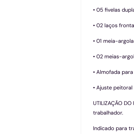
• 05 fivelas dupl
• 02 laços front
• 01 meia-argol
• 02 meias-argo
• Almofada para
• Ajuste peitoral
UTILIZAÇÃO DO P
trabalhador.
Indicado para tr