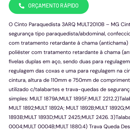
ORÇAMENTO RÁPIDO
O Cinto Paraquedista 3ARQ MULT2010B – MG Cint
segurança tipo paraquedista/abdominal, confeccio
com tratamento retardante à chama (antichama) 
poliéster com tratamento retardante à chama (a
fivelas duplas em aço, sendo duas para regulagem 
regulagem das coxas e uma para regulagem na ci
cintura, altura de 110mm e 750mm de comprimento
utilizado c/talabartes e trava-quedas de seguranç
simples: MULT 1879A;MULT 1895F;MULT 2212.2)Tala
MULT 1892;MULT 1892A; MULT 1892B;MULT 1892G;M
1893B;MULT 1893D;MULT 2425;MULT 2426. 3)Talaba
0004;MULT 0004B;MULT 1880.4) Trava Queda Desl