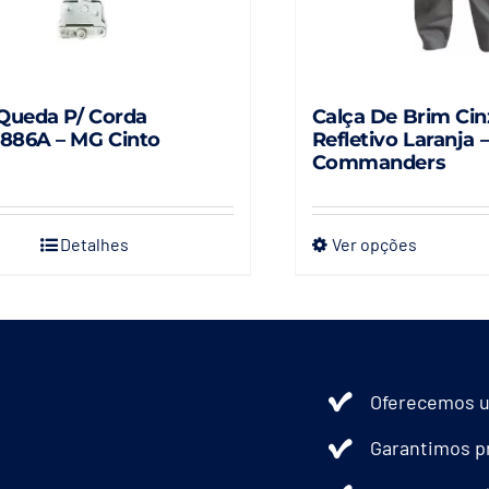
Queda P/ Corda
Calça De Brim Ci
886A – MG Cinto
Refletivo Laranja 
Commanders
Detalhes
Ver opções
Este
produto
tem
várias
variante
Oferecemos u
As
opções
Garantimos pr
podem