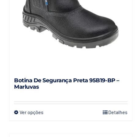
Botina De Segurança Preta 95B19-BP –
Marluvas
Ver opções
Detalhes
Este
produto
tem