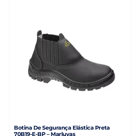
várias
variantes.
As
opções
podem
ser
escolhidas
na
página
do
produto
Botina De Segurança Elástica Preta
70B19-E-BP – Marluvas