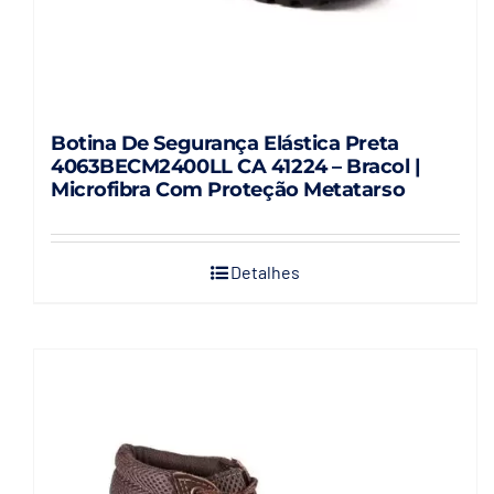
produto
Botina De Segurança Elástica Preta
4063BECM2400LL CA 41224 – Bracol |
Microfibra Com Proteção Metatarso
Detalhes