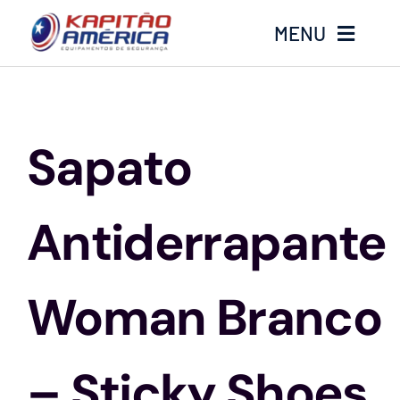
Ir
MENU
para
o
conteúdo
Home
Sapato
Produtos
Calçados
Antiderrapante
Luvas
Woman Branco
Altura
– Sticky Shoes
Óculos