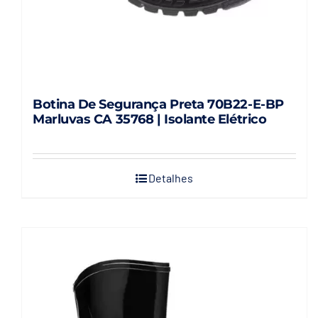
do
produto
Botina De Segurança Preta 70B22-E-BP
Marluvas CA 35768 | Isolante Elétrico
Detalhes