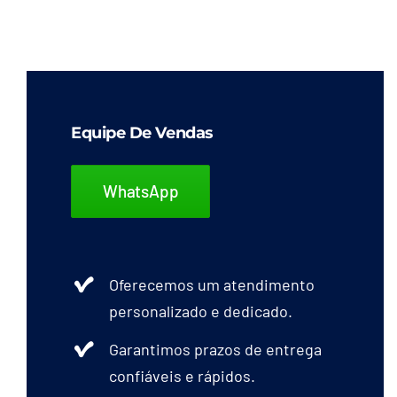
tem
várias
variantes.
As
opções
Equipe De Vendas
podem
ser
WhatsApp
escolhidas
na
página
Oferecemos um atendimento
do
personalizado e dedicado.
produto
Garantimos prazos de entrega
confiáveis e rápidos.