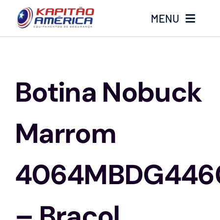
Ir
MENU
para
o
conteúdo
Home
Botina Nobuck
Produtos
Calçados
Marrom
Luvas
4064MBDG446
Altura
– Bracol
Óculos