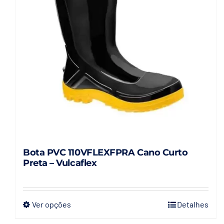
Bota PVC 110VFLEXFPRA Cano Curto
Preta – Vulcaflex
Ver opções
Detalhes
Este
produto