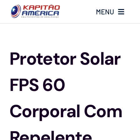
Ir
MENU
para
o
conteúdo
Home
Protetor Solar
Produtos
Calçados
FPS 60
Luvas
Corporal Com
Altura
Repelente
Óculos