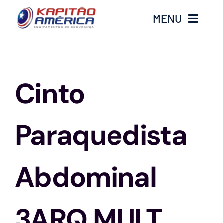
Ir
MENU
para
o
conteúdo
Home
Cinto
Produtos
Calçados
Paraquedista
Luvas
Abdominal
Altura
3ARQ MULT
Óculos