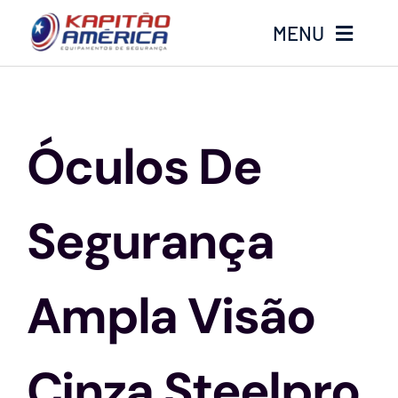
Ir
MENU
para
o
conteúdo
Home
Óculos De
Produtos
Calçados
Segurança
Luvas
Ampla Visão
Altura
Cinza Steelpro
Óculos