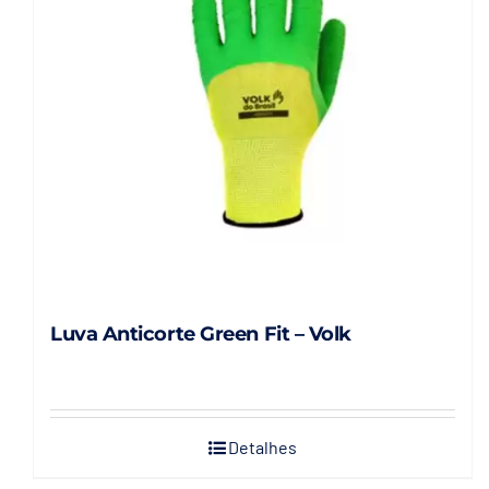
podem
ser
escolhidas
na
página
do
produto
Luva Anticorte Green Fit – Volk
Detalhes