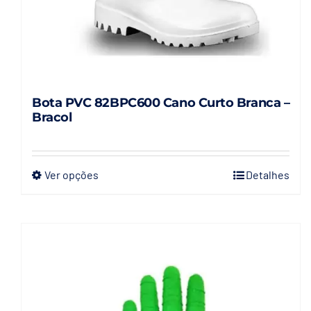
Bota PVC 82BPC600 Cano Curto Branca –
Bracol
Ver opções
Detalhes
Este
produto
tem
várias
variantes.
As
opções