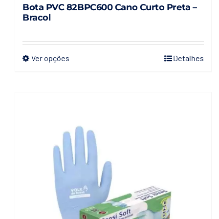
Bota PVC 82BPC600 Cano Curto Preta –
Bracol
Ver opções
Detalhes
Este
produto
tem
várias
variantes.
As
opções
podem
ser
escolhidas
na