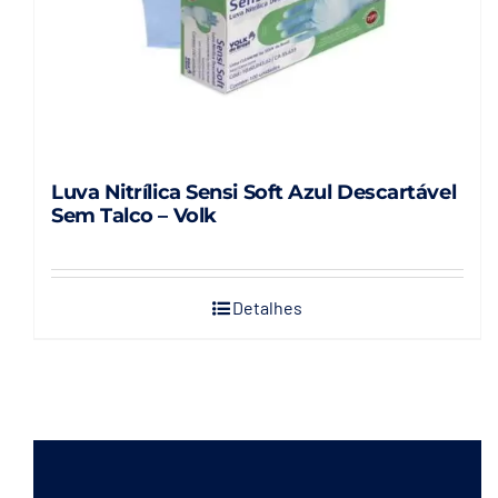
página
do
produto
Luva Nitrílica Sensi Soft Azul Descartável
Sem Talco – Volk
Detalhes