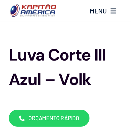
Ir
MENU
para
o
conteúdo
Home
Luva Corte III
Produtos
Calçados
Azul – Volk
Luvas
Altura
ORÇAMENTO RÁPIDO
Óculos