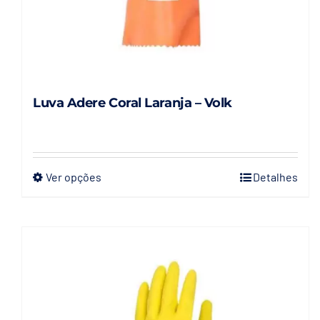
Luva Adere Coral Laranja – Volk
Ver opções
Detalhes
Este
produto
tem
várias
variantes.
As
opções