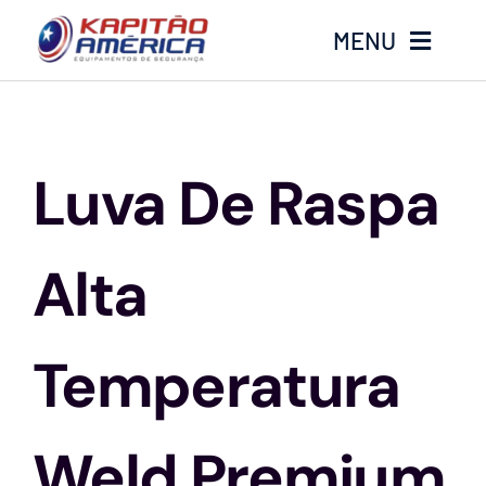
Ir
MENU
para
o
conteúdo
Home
Luva De Raspa
Produtos
Calçados
Alta
Luvas
Temperatura
Altura
Weld Premium
Óculos