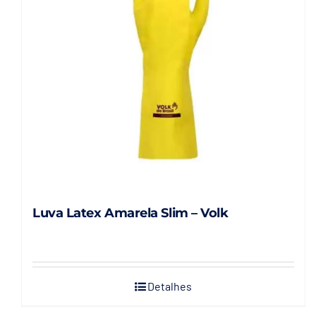
podem
ser
escolhidas
na
página
do
produto
Luva Latex Amarela Slim – Volk
Detalhes