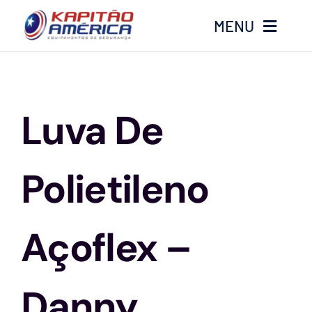
Ir
MENU
para
o
conteúdo
Home
Luva De
Produtos
Calçados
Polietileno
Luvas
Açoflex –
Altura
Danny
Óculos