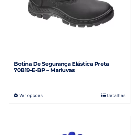
Botina De Segurança Elástica Preta
70B19-E-BP – Marluvas
Ver opções
Detalhes
Este
produto
tem
várias
variantes.