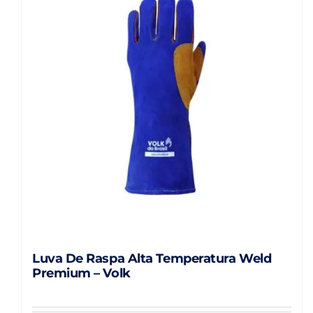
As
opções
podem
ser
escolhidas
na
página
do
produto
Luva De Raspa Alta Temperatura Weld
Premium – Volk