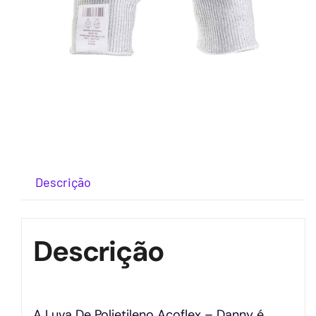
Descrição
Descrição
A Luva De Polietileno Açoflex – Danny é