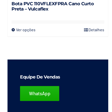
Bota PVC 110VFLEXFPRA Cano Curto
Preta – Vulcaflex
Ver opções
Detalhes
Este
produto
tem
várias
variantes.
As
opções
Equipe De Vendas
podem
ser
WhatsApp
escolhidas
na