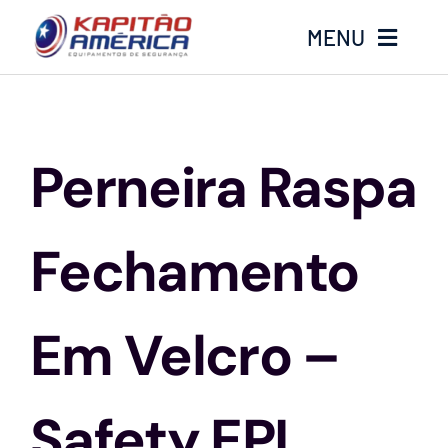
Ir
MENU
para
o
conteúdo
Home
Perneira Raspa
Produtos
Calçados
Fechamento
Luvas
Em Velcro –
Altura
Safety EPI
Óculos