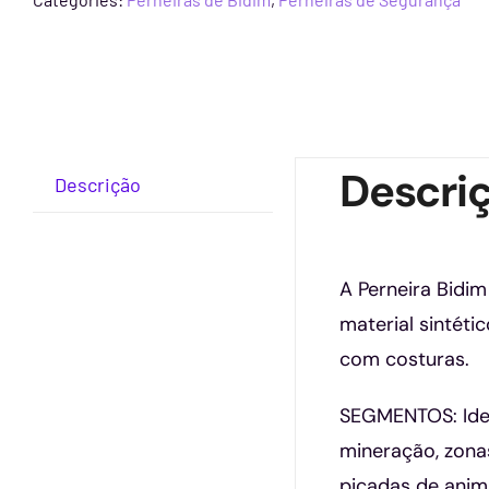
Descri
Descrição
A Perneira Bidi
material sintéti
com costuras.
SEGMENTOS: Ideal
mineração, zonas
picadas de anima