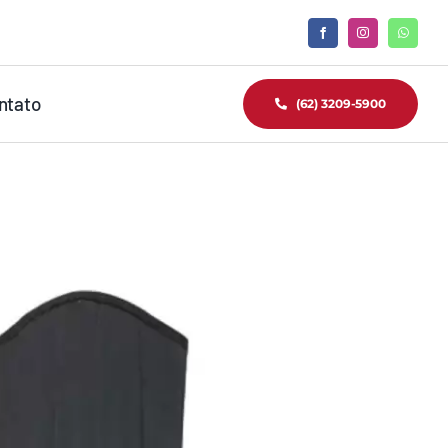
ntato
(62) 3209-5900