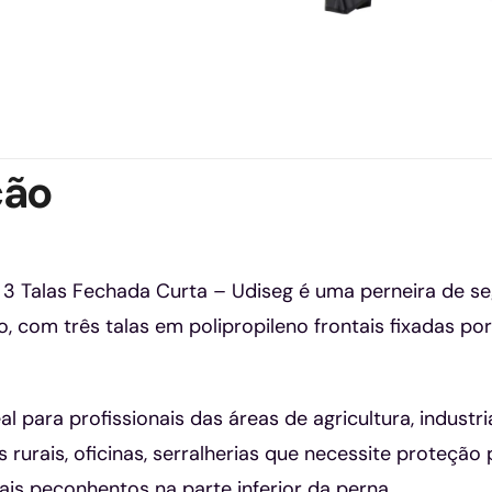
ção
m 3 Talas Fechada Curta – Udiseg é uma perneira de
co, com três talas em polipropileno frontais fixadas p
 para profissionais das áreas de agricultura, industrial
 rurais, oficinas, serralherias que necessite proteção
is peçonhentos na parte inferior da perna.