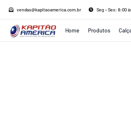
Ir
vendas@kapitaoamerica.com.br
Seg – Sex: 8:00 à
para
o
Home
Produtos
Calç
conteúdo