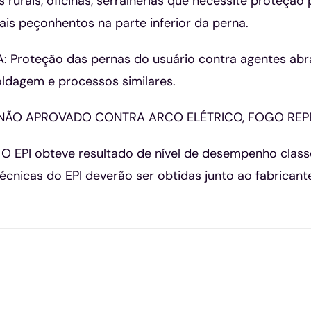
 rurais, oficinas, serralherias que necessite proteção
is peçonhentos na parte inferior da perna.
Proteção das pernas do usuário contra agentes abras
ldagem e processos similares.
I NÃO APROVADO CONTRA ARCO ELÉTRICO, FOGO REP
 EPI obteve resultado de nível de desempenho classe “
écnicas do EPI deverão ser obtidas junto ao fabricant