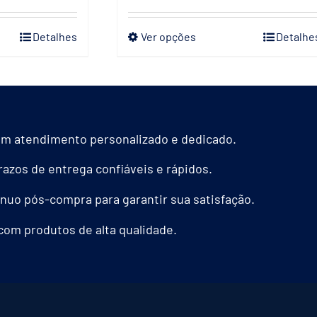
Detalhes
Ver opções
Detalhe
Este
produto
tem
várias
s.
variantes.
m atendimento personalizado e dedicado.
As
opções
azos de entrega confiáveis e rápidos.
podem
nuo pós-compra para garantir sua satisfação.
ser
com produtos de alta qualidade.
das
escolhidas
na
página
do
produto