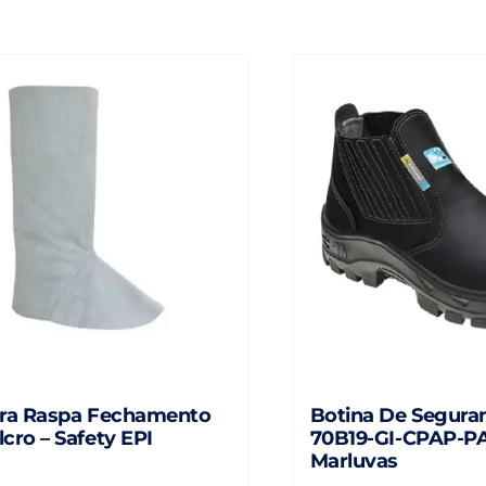
ira Raspa Fechamento
Botina De Seguran
cro – Safety EPI
70B19-GI-CPAP-P
Marluvas