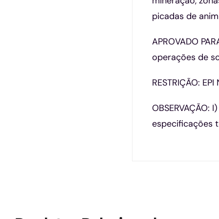
mineração, zonas
picadas de anima
APROVADO PARA: 
operações de so
RESTRIÇÃO: EP
OBSERVAÇÃO: I) O
especificações t