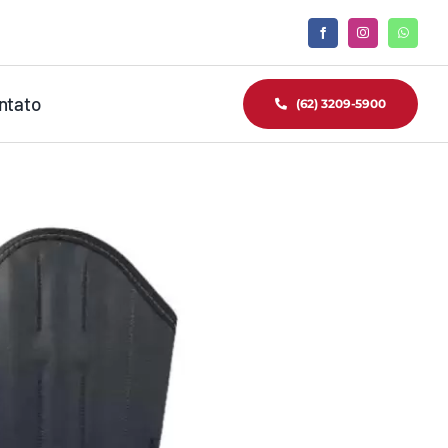
ntato
(62) 3209-5900