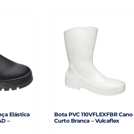
ça Elástica
Bota PVC 110VFLEXFBR Cano
AD –
Curto Branca – Vulcaflex