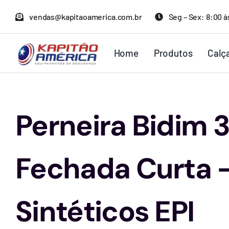
Ir
vendas@kapitaoamerica.com.br
Seg – Sex: 8:00 à
para
o
Home
Produtos
Calç
conteúdo
Perneira Bidim 3
Fechada Curta 
Sintéticos EPI