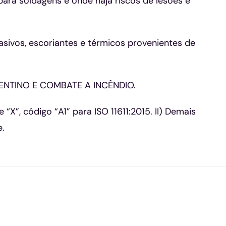
 para soldagens e onde haja riscos de lesões e
ivos, escoriantes e térmicos provenientes de
ENTINO E COMBATE A INCÊNDIO.
X”, código “A1” para ISO 11611:2015. II) Demais
e.