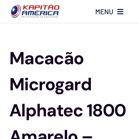
Ir
MENU
para
o
conteúdo
Home
Macacão
Produtos
Calçados
Microgard
Luvas
Alphatec 1800
Altura
Amarelo –
Óculos