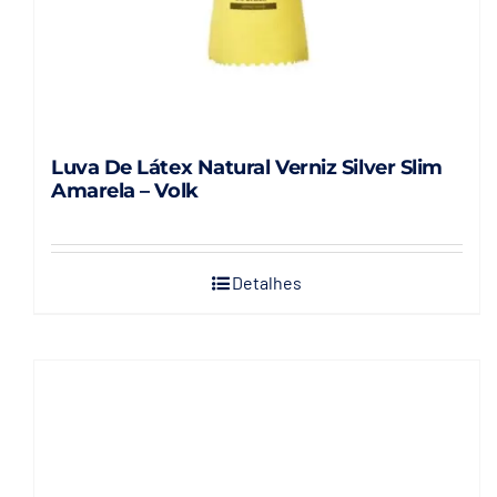
do
produto
Luva De Látex Natural Verniz Silver Slim
Amarela – Volk
Detalhes