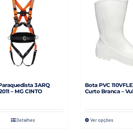
 Paraquedista 3ARQ
Bota PVC 110VFL
2011 – MG CINTO
Curto Branca – Vu
Detalhes
Ver opções
Este
produto