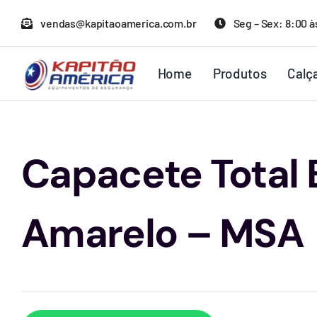
Ir
vendas@kapitaoamerica.com.br
Seg – Sex: 8:00 à
para
o
Home
Produtos
Calç
conteúdo
Capacete Total 
Amarelo – MSA