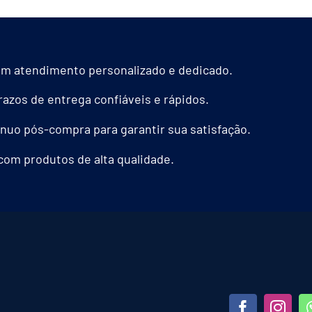
tem
várias
s.
variantes.
m atendimento personalizado e dedicado.
As
opções
azos de entrega confiáveis e rápidos.
podem
nuo pós-compra para garantir sua satisfação.
ser
com produtos de alta qualidade.
das
escolhidas
na
página
do
produto