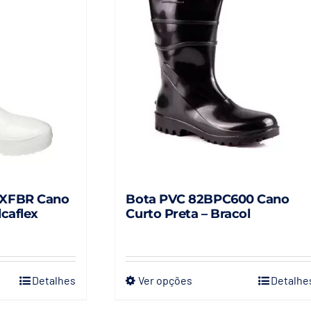
EXFBR Cano
Bota PVC 82BPC600 Cano
lcaflex
Curto Preta – Bracol
Detalhes
Ver opções
Detalhe
Este
produto