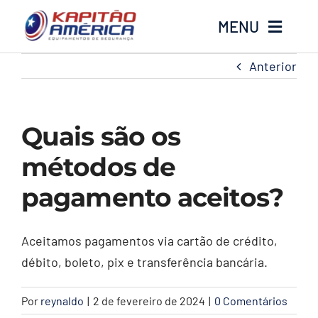
Ir
MENU
para
o
Anterior
conteúdo
Home
Produtos
Quais são os
métodos de
Calçados
pagamento aceitos?
Luvas
Aceitamos pagamentos via cartão de crédito,
Altura
débito, boleto, pix e transferência bancária.
Óculos
Por
reynaldo
|
2 de fevereiro de 2024
|
0 Comentários