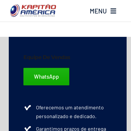
Ir
MENU
para
o
conteúdo
Home
Produtos
Equipe De Vendas
Calçados
WhatsApp
Luvas
Altura
Oferecemos um atendimento
personalizado e dedicado.
Óculos
Garantimos prazos de entrega