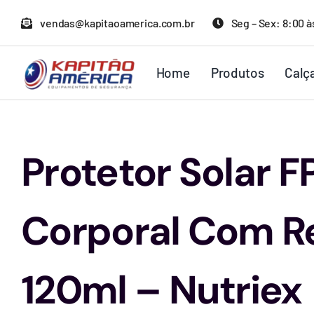
Ir
vendas@kapitaoamerica.com.br
Seg – Sex: 8:00 à
para
o
Home
Produtos
Calç
conteúdo
Protetor Solar F
Corporal Com R
120ml – Nutriex