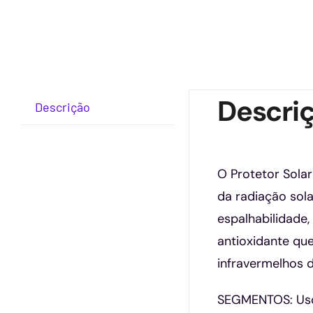
Descri
Descrição
O Protetor Solar
da radiação sol
espalhabilidade,
antioxidante qu
infravermelhos 
SEGMENTOS: Uso i