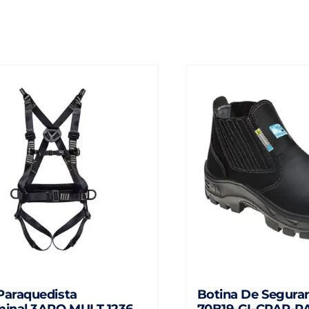
Paraquedista
Botina De Seguran
inal 3ARQ MULT 1236 –
70B19-GI-CPAP-P