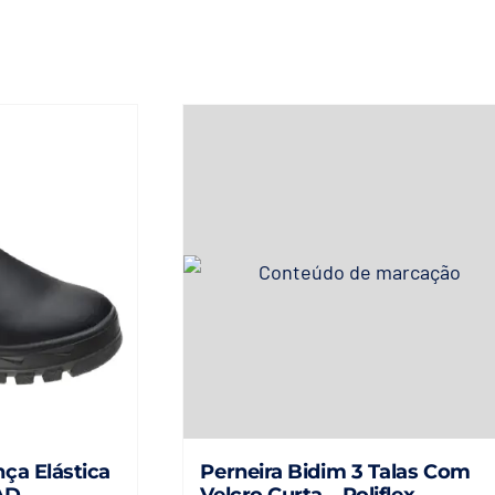
ça Elástica
Perneira Bidim 3 Talas Com
AD –
Velcro Curta – Poliflex