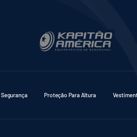
do
produto
 Segurança
Proteção Para Altura
Vestimen