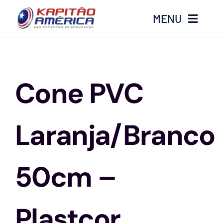
Ir
MENU
para
o
conteúdo
Home
Cone PVC
Produtos
Calçados
Laranja/Branco
Luvas
50cm –
Altura
Plastcor
Óculos