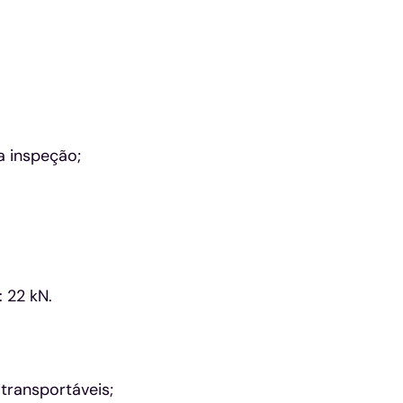
a inspeção;
 22 kN.
ransportáveis;