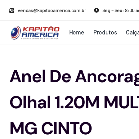
Ir
vendas@kapitaoamerica.com.br
Seg – Sex: 8:00 à
para
o
Home
Produtos
Calç
conteúdo
Anel De Ancor
Olhal 1.20M MUL
MG CINTO