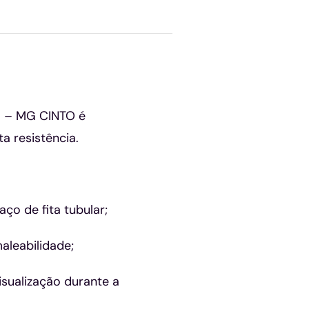
8 – MG CINTO é
a resistência.
o de fita tubular;
aleabilidade;
isualização durante a