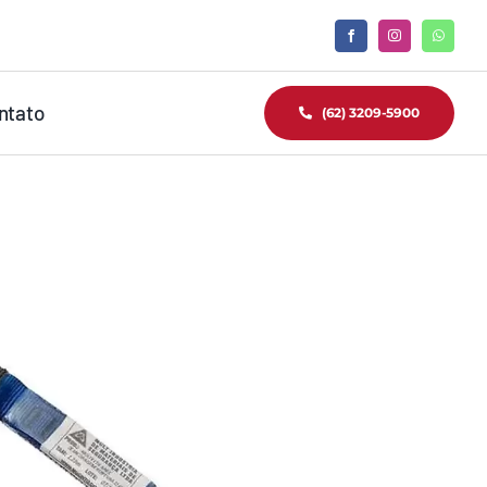
ntato
(62) 3209-5900